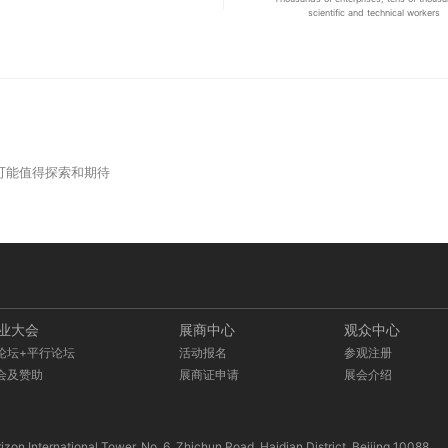
scientific and technical workers
的可能值得探索和期待
业大会
展商中心
观众中心
论坛+平行论坛
活动报名
参观注册
会及赞助
展商证申请
展会介绍
ational Tower, No. 6, Zhichun Road, Haidian District, Beijing 10088