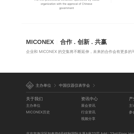
organization with the approval of Chinese
government
MICONEX
合作 . 创新 . 共赢
企业和 MICONEX 的交集将不断延伸，未来的合作会有更多
主办单位
中国仪器仪表学会
关于我们
资讯中心
产
主办单位
展会资讯
主
MICONEX历史
行业资讯
参
视频分享
北京市海淀区知春路6号锦秋国际大厦A座23层 Add.: 23rd Floor, Horizon Intern