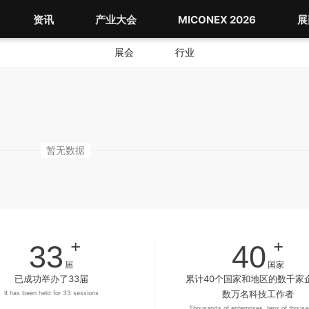
资讯
产业大会
MICONEX 2026
展
展会
行业
暂无数据
+
+
33
40
届
国家
已成功举办了33届
累计40个国家和地区的数千家
数万名科技工作者
It has been held for 33 sessions
Thousands of enterprises, tens of thousa