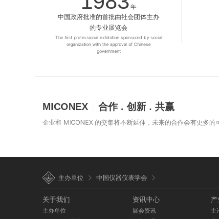
1983
年
中国政府批准的首批由社会团体主办
的专业展览会
The first professional exhibition sponsored by social
organization with the approval of Chinese
government
MICONEX
合作 . 创新 . 共赢
企业和 MICONEX 的交集将不断延伸，未来的合作会有更多
主办单位
中国仪器仪表学会
关于我们
资讯中心
产
主办单位
展会资讯
主