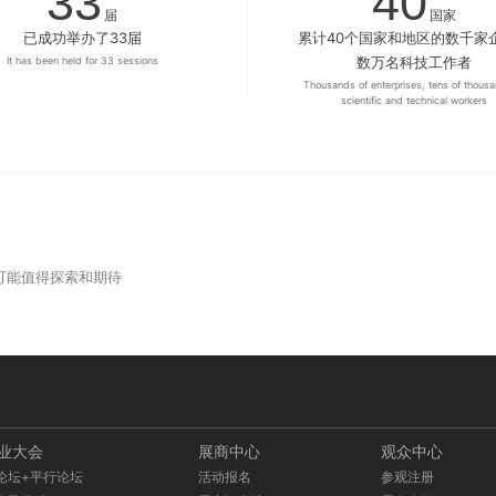
33
40
届
国家
已成功举办了33届
累计40个国家和地区的数千家
数万名科技工作者
It has been held for 33 sessions
Thousands of enterprises, tens of thousa
scientific and technical workers
的可能值得探索和期待
业大会
展商中心
观众中心
论坛+平行论坛
活动报名
参观注册