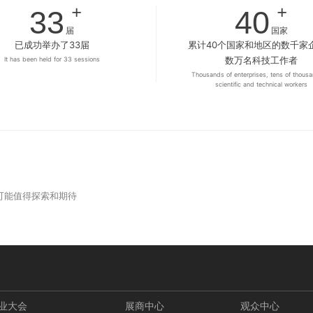
+
+
33
40
届
国家
已成功举办了33届
累计40个国家和地区的数千家
数万名科技工作者
It has been held for 33 sessions
Thousands of enterprises, tens of thousa
scientific and technical workers
的可能值得探索和期待
业大会
展商中心
观众中心